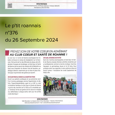
Le p'tit roannais
n°376
du 26 Septembre 2024