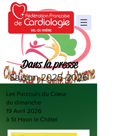
Dans la presse
Saison
2025-2026
Les Parcours du Coeur
du dimanche
19 Avril 2026
à St Haon le Châtel