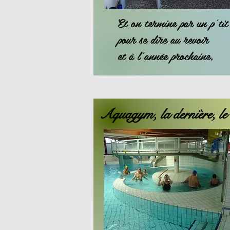
Et on termine par un p'tit
pour se dire au revoir
et à l'année prochaine,
Aquagym, la dernière, le