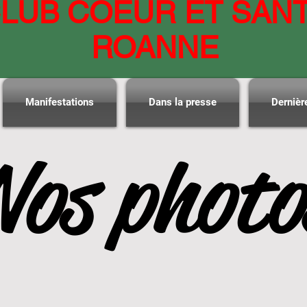
LUB COEUR ET SAN
ROANNE
Manifestations
Dans la presse
Dernièr
Nos photo