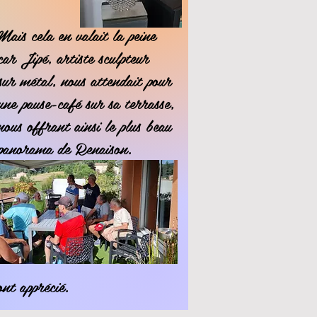
Mais cela en valait la peine
car Jipé, artiste sculpteur
sur métal, nous attendait pour
une pause-café sur sa terrasse,
nous offrant ainsi le plus beau
panorama de Renaison.
ont apprécié.