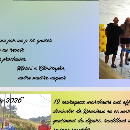
ne par un p'tit goûter
e au revoir
e prochaine,
Merci à Christophe,
notre maître nageur
in 2026
12 courageux marcheurs ont aff
dénivelés de Renaison en ce mar
quasiment du départ, raidillons e
se sont succédés.