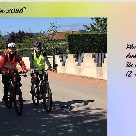
in 2026
Pho
dans
Un 
(3 +