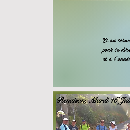
Et on termi
pour se dir
et à l'anné
Renaison, Mardi 16 Ju