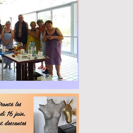
ronté les
di 16 juin,
t descentes