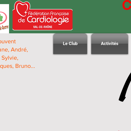
C
ouvent
Le Club
Activités
iane, André,
 Sylvie,
ques, Bruno...